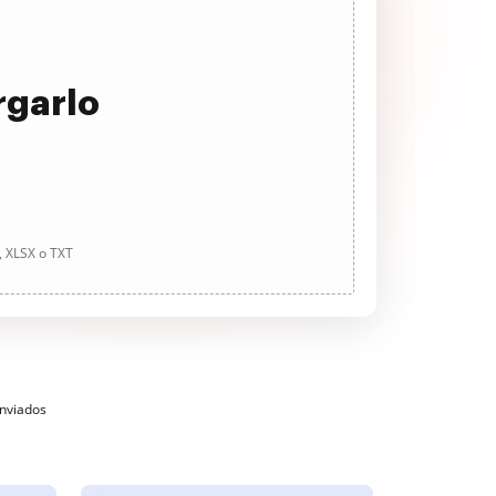
rgarlo
, XLSX o TXT
enviados