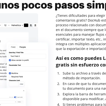
unos pocos pasos sim
¿Tienes dificultades para elegi
comentarios gratis? DocHub está
proceso relacionado con docume
en el documento siempre que lo
esenciales para manejar flujo
certificar, importar texto, etc.
integra con múltiples aplicacio
que la exportación e importació
Así es como puedes L
gratis sin esfuerzo c
Sube tu archivo a través de
método de importación.
En caso de que tu documen
tu documento para una nav
Explora la barra de herrami
disponible para modificar, 
Si tienes problemas para lo