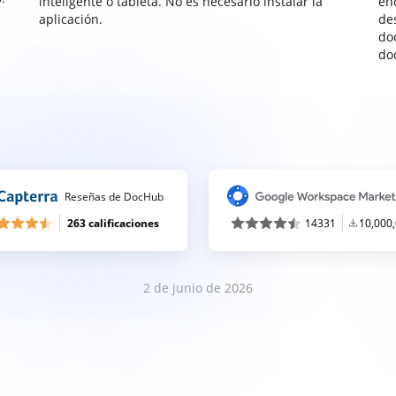
inteligente o tableta. No es necesario instalar la
enc
aplicación.
de
do
do
Reseñas de DocHub
263 calificaciones
14331
10,000
2 de junio de 2026