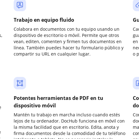
Trabajo en equipo fluido
Gu
Colabora en documentos con tu equipo usando un
Ca
,
dispositivo de escritorio o móvil. Permite que otros
gu
vean, editen, comenten y firmen tus documentos en
en 
línea. También puedes hacer tu formulario público y
ne
compartir su URL en cualquier lugar.
o 
Potentes herramientas de PDF en tu
Co
dispositivo móvil
do
e
Mantén tu trabajo en marcha incluso cuando estés
Co
lejos de tu ordenador. DocHub funciona en móvil con
do
la misma facilidad que en escritorio. Edita, anota y
ma
e
firma documentos desde la comodidad de tu teléfono
co
.