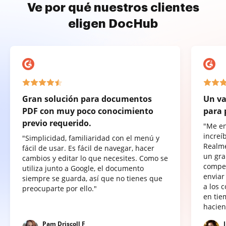
Ve por qué nuestros clientes
eligen DocHub
Gran solución para documentos
Un va
PDF con muy poco conocimiento
para 
previo requerido.
"Me e
increí
"Simplicidad, familiaridad con el menú y
Realme
fácil de usar. Es fácil de navegar, hacer
un gra
cambios y editar lo que necesites. Como se
compet
utiliza junto a Google, el documento
enviar
siempre se guarda, así que no tienes que
a los 
preocuparte por ello."
en tie
hacien
Pam Driscoll F