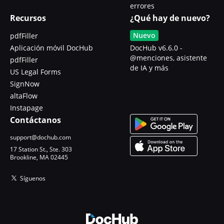
errores
Recursos
¿Qué hay de nuevo?
Nuevo
pdfFiller
Aplicación móvil DocHub
DocHub v6.6.0 -
@menciones, asistente
pdfFiller
de IA y más
US Legal Forms
SignNow
altaFlow
Instapage
Contáctanos
support@dochub.com
17 Station St., Ste. 303
Brookline, MA 02445
Síguenos