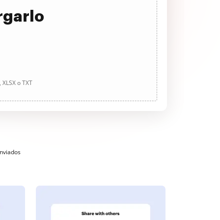
rgarlo
, XLSX o TXT
enviados