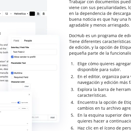
Trabajar con documentos puede
viene con sus peculiaridades, 
en la dependencia de descargas
buena noticia es que hay una 
agradable y menos arriesgado.
DocHub es un programa de edic
Tiene diferentes característica
de edición, y la opción de Etiqu
pequeña parte de la funcional
Elige cómo quieres agregar
disponible para subir.
En el editor, organiza par
navegación y edición más fá
Explora la barra de herram
características.
Encuentra la opción de Etiq
cambios en tu archivo agr
En la esquina superior dere
quieres hacer a continuac
Haz clic en el ícono de per