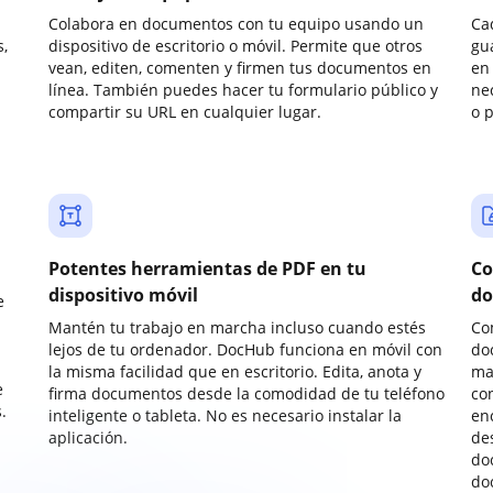
Colabora en documentos con tu equipo usando un
Ca
,
dispositivo de escritorio o móvil. Permite que otros
gu
vean, editen, comenten y firmen tus documentos en
en 
línea. También puedes hacer tu formulario público y
ne
compartir su URL en cualquier lugar.
o 
Potentes herramientas de PDF en tu
Co
dispositivo móvil
do
e
Mantén tu trabajo en marcha incluso cuando estés
Co
lejos de tu ordenador. DocHub funciona en móvil con
do
la misma facilidad que en escritorio. Edita, anota y
ma
e
firma documentos desde la comodidad de tu teléfono
co
.
inteligente o tableta. No es necesario instalar la
enc
aplicación.
de
do
do