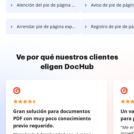
Atención del pie de página expandido
Aviso de pie de página ex
Arrendar pie de página expandido
Registro de pie de página e
Ve por qué nuestros clientes
eligen DocHub
Gran solución para documentos
Un va
PDF con muy poco conocimiento
para 
previo requerido.
"Me e
increí