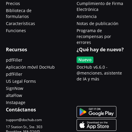
Precios
Cumplimiento de Firma
Electrónica
Biblioteca de
formularios
Asistencia
Características
Notas de publicación
Funciones
Programa de
recompensas por
errores
Recursos
¿Qué hay de nuevo?
Nuevo
pdfFiller
Aplicación móvil DocHub
DocHub v6.6.0 -
@menciones, asistente
pdfFiller
de IA y más
US Legal Forms
SignNow
altaFlow
Instapage
Contáctanos
support@dochub.com
17 Station St., Ste. 303
Brookline, MA 02445