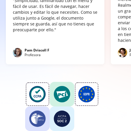
"Simplicidad, familiaridad con el menú y
Realme
fácil de usar. Es fácil de navegar, hacer
un gra
cambios y editar lo que necesites. Como se
compet
utiliza junto a Google, el documento
enviar
siempre se guarda, así que no tienes que
a los 
preocuparte por ello."
en tie
hacien
Pam Driscoll F
Profesora