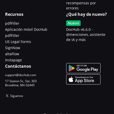
recompensas por
errores
Recursos
¿Qué hay de nuevo?
Nuevo
pdfFiller
Aplicación móvil DocHub
DocHub v6.6.0 -
@menciones, asistente
pdfFiller
de IA y más
US Legal Forms
SignNow
altaFlow
Instapage
Contáctanos
support@dochub.com
17 Station St., Ste. 303
Brookline, MA 02445
Síguenos