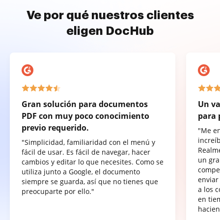
Ve por qué nuestros clientes
eligen DocHub
Gran solución para documentos
Un va
PDF con muy poco conocimiento
para 
previo requerido.
"Me e
increí
"Simplicidad, familiaridad con el menú y
Realme
fácil de usar. Es fácil de navegar, hacer
un gra
cambios y editar lo que necesites. Como se
compet
utiliza junto a Google, el documento
enviar
siempre se guarda, así que no tienes que
a los 
preocuparte por ello."
en tie
hacien