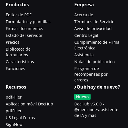
Productos
Empresa
Editor de PDF
Acerca de
Formularios y plantillas
Términos de Servicio
Firmar documentos
Aviso de privacidad
Estado del servidor
Centro Legal
Precios
Cumplimiento de Firma
Electrónica
Biblioteca de
formularios
Asistencia
Características
Notas de publicación
Funciones
Programa de
recompensas por
errores
Recursos
¿Qué hay de nuevo?
Nuevo
pdfFiller
Aplicación móvil DocHub
DocHub v6.6.0 -
@menciones, asistente
pdfFiller
de IA y más
US Legal Forms
SignNow