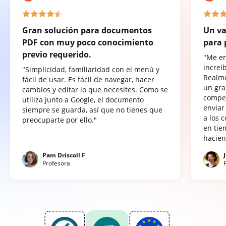
Gran solución para documentos
Un va
PDF con muy poco conocimiento
para 
previo requerido.
"Me e
increí
"Simplicidad, familiaridad con el menú y
Realme
fácil de usar. Es fácil de navegar, hacer
un gra
cambios y editar lo que necesites. Como se
compet
utiliza junto a Google, el documento
enviar
siempre se guarda, así que no tienes que
a los 
preocuparte por ello."
en tie
hacien
Pam Driscoll F
Profesora