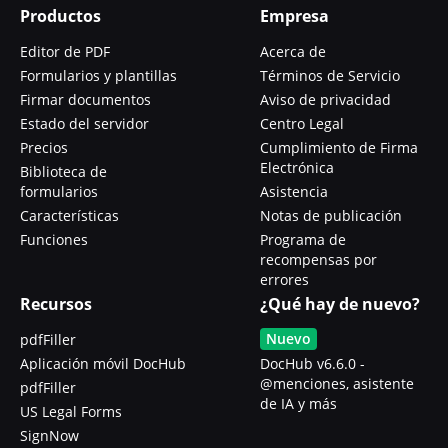
Productos
Empresa
Editor de PDF
Acerca de
Formularios y plantillas
Términos de Servicio
Firmar documentos
Aviso de privacidad
Estado del servidor
Centro Legal
Precios
Cumplimiento de Firma
Electrónica
Biblioteca de
formularios
Asistencia
Características
Notas de publicación
Funciones
Programa de
recompensas por
errores
Recursos
¿Qué hay de nuevo?
Nuevo
pdfFiller
Aplicación móvil DocHub
DocHub v6.6.0 -
@menciones, asistente
pdfFiller
de IA y más
US Legal Forms
SignNow