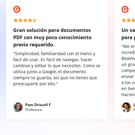
Gran solución para documentos
Un va
PDF con muy poco conocimiento
para 
previo requerido.
"Me e
increí
"Simplicidad, familiaridad con el menú y
Realme
fácil de usar. Es fácil de navegar, hacer
un gra
cambios y editar lo que necesites. Como se
compet
utiliza junto a Google, el documento
enviar
siempre se guarda, así que no tienes que
a los 
preocuparte por ello."
en tie
hacien
Pam Driscoll F
Profesora