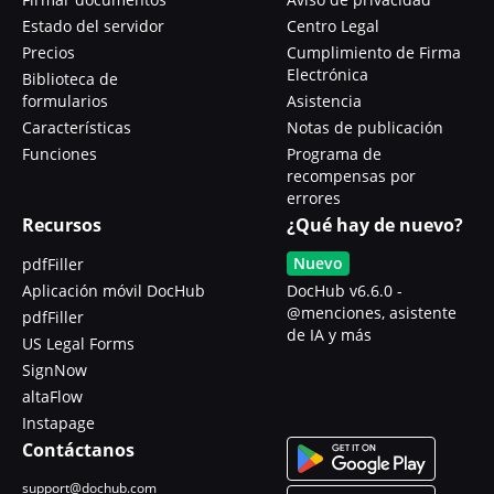
Estado del servidor
Centro Legal
Precios
Cumplimiento de Firma
Electrónica
Biblioteca de
formularios
Asistencia
Características
Notas de publicación
Funciones
Programa de
recompensas por
errores
Recursos
¿Qué hay de nuevo?
Nuevo
pdfFiller
Aplicación móvil DocHub
DocHub v6.6.0 -
@menciones, asistente
pdfFiller
de IA y más
US Legal Forms
SignNow
altaFlow
Instapage
Contáctanos
support@dochub.com