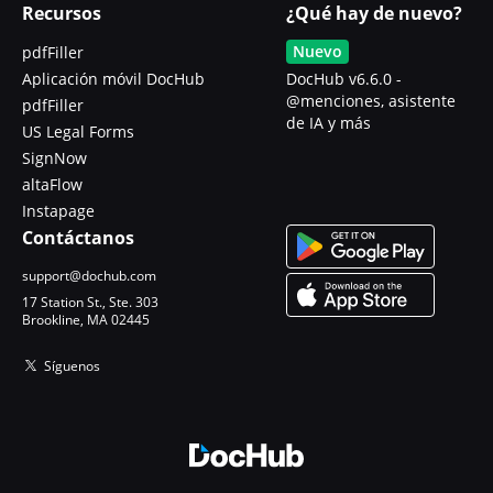
Recursos
¿Qué hay de nuevo?
Nuevo
pdfFiller
Aplicación móvil DocHub
DocHub v6.6.0 -
@menciones, asistente
pdfFiller
de IA y más
US Legal Forms
SignNow
altaFlow
Instapage
Contáctanos
support@dochub.com
17 Station St., Ste. 303
Brookline, MA 02445
Síguenos