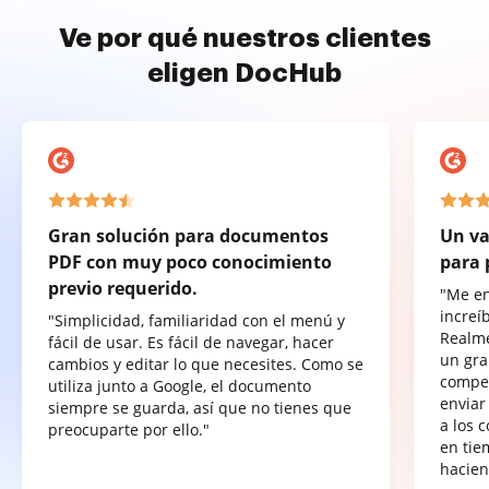
Ve por qué nuestros clientes
eligen DocHub
Gran solución para documentos
Un va
PDF con muy poco conocimiento
para 
previo requerido.
"Me e
increí
"Simplicidad, familiaridad con el menú y
Realme
fácil de usar. Es fácil de navegar, hacer
un gra
cambios y editar lo que necesites. Como se
compet
utiliza junto a Google, el documento
enviar
siempre se guarda, así que no tienes que
a los 
preocuparte por ello."
en tie
hacien