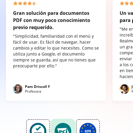
Gran solución para documentos
Un va
PDF con muy poco conocimiento
para 
previo requerido.
"Me e
increí
"Simplicidad, familiaridad con el menú y
Realme
fácil de usar. Es fácil de navegar, hacer
un gra
cambios y editar lo que necesites. Como se
compet
utiliza junto a Google, el documento
enviar
siempre se guarda, así que no tienes que
a los 
preocuparte por ello."
en tie
hacien
Pam Driscoll F
Profesora