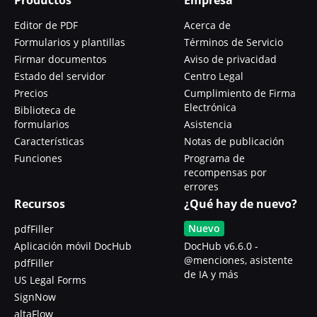
Editor de PDF
Acerca de
Formularios y plantillas
Términos de Servicio
Firmar documentos
Aviso de privacidad
Estado del servidor
Centro Legal
Precios
Cumplimiento de Firma
Electrónica
Biblioteca de
formularios
Asistencia
Características
Notas de publicación
Funciones
Programa de
recompensas por
errores
Recursos
¿Qué hay de nuevo?
Nuevo
pdfFiller
Aplicación móvil DocHub
DocHub v6.6.0 -
@menciones, asistente
pdfFiller
de IA y más
US Legal Forms
SignNow
altaFlow