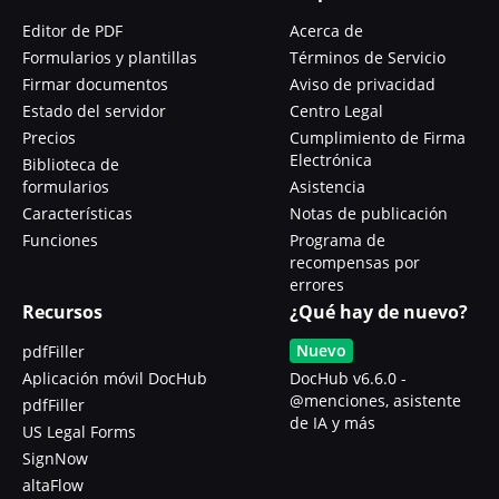
Editor de PDF
Acerca de
Formularios y plantillas
Términos de Servicio
Firmar documentos
Aviso de privacidad
Estado del servidor
Centro Legal
Precios
Cumplimiento de Firma
Electrónica
Biblioteca de
formularios
Asistencia
Características
Notas de publicación
Funciones
Programa de
recompensas por
errores
Recursos
¿Qué hay de nuevo?
Nuevo
pdfFiller
Aplicación móvil DocHub
DocHub v6.6.0 -
@menciones, asistente
pdfFiller
de IA y más
US Legal Forms
SignNow
altaFlow