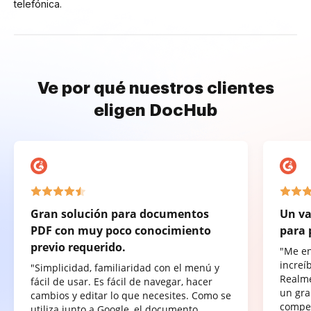
telefónica.
Ve por qué nuestros clientes
eligen DocHub
Gran solución para documentos
Un va
PDF con muy poco conocimiento
para 
previo requerido.
"Me e
increí
"Simplicidad, familiaridad con el menú y
Realme
fácil de usar. Es fácil de navegar, hacer
un gra
cambios y editar lo que necesites. Como se
compet
utiliza junto a Google, el documento