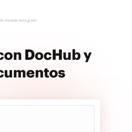
 de moneda letra gratis
 con DocHub y
ocumentos