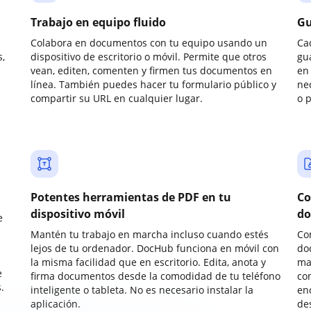
Trabajo en equipo fluido
Gu
Colabora en documentos con tu equipo usando un
Ca
,
dispositivo de escritorio o móvil. Permite que otros
gu
vean, editen, comenten y firmen tus documentos en
en 
línea. También puedes hacer tu formulario público y
ne
compartir su URL en cualquier lugar.
o 
Potentes herramientas de PDF en tu
Co
dispositivo móvil
do
e
Mantén tu trabajo en marcha incluso cuando estés
Co
lejos de tu ordenador. DocHub funciona en móvil con
do
la misma facilidad que en escritorio. Edita, anota y
ma
e
firma documentos desde la comodidad de tu teléfono
co
.
inteligente o tableta. No es necesario instalar la
enc
aplicación.
de