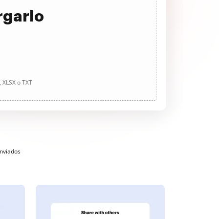
rgarlo
, XLSX o TXT
enviados