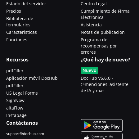
Estado del servidor
Centro Legal
Precios
Cumplimiento de Firma
Electrónica
Biblioteca de
formularios
Asistencia
Características
Notas de publicación
Funciones
Programa de
recompensas por
errores
Recursos
¿Qué hay de nuevo?
Nuevo
pdfFiller
Aplicación móvil DocHub
DocHub v6.6.0 -
@menciones, asistente
pdfFiller
de IA y más
US Legal Forms
SignNow
altaFlow
Instapage
Contáctanos
support@dochub.com