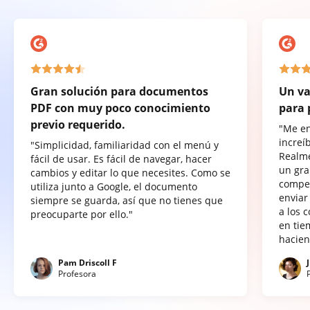
Gran solución para documentos
Un va
PDF con muy poco conocimiento
para 
previo requerido.
"Me e
increí
"Simplicidad, familiaridad con el menú y
Realme
fácil de usar. Es fácil de navegar, hacer
un gra
cambios y editar lo que necesites. Como se
compet
utiliza junto a Google, el documento
enviar
siempre se guarda, así que no tienes que
a los 
preocuparte por ello."
en tie
hacien
Pam Driscoll F
Profesora