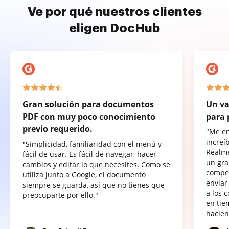
Ve por qué nuestros clientes
eligen DocHub
Gran solución para documentos
Un va
PDF con muy poco conocimiento
para 
previo requerido.
"Me e
increí
"Simplicidad, familiaridad con el menú y
Realme
fácil de usar. Es fácil de navegar, hacer
un gra
cambios y editar lo que necesites. Como se
compet
utiliza junto a Google, el documento
enviar
siempre se guarda, así que no tienes que
a los 
preocuparte por ello."
en tie
hacien