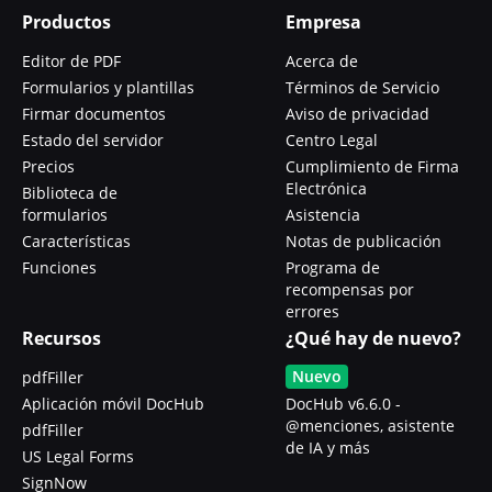
Productos
Empresa
Editor de PDF
Acerca de
Formularios y plantillas
Términos de Servicio
Firmar documentos
Aviso de privacidad
Estado del servidor
Centro Legal
Precios
Cumplimiento de Firma
Electrónica
Biblioteca de
formularios
Asistencia
Características
Notas de publicación
Funciones
Programa de
recompensas por
errores
Recursos
¿Qué hay de nuevo?
Nuevo
pdfFiller
Aplicación móvil DocHub
DocHub v6.6.0 -
@menciones, asistente
pdfFiller
de IA y más
US Legal Forms
SignNow