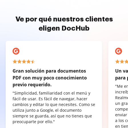
Ve por qué nuestros clientes
eligen DocHub
Gran solución para documentos
Un va
PDF con muy poco conocimiento
para 
previo requerido.
"Me e
increí
"Simplicidad, familiaridad con el menú y
Realme
fácil de usar. Es fácil de navegar, hacer
un gra
cambios y editar lo que necesites. Como se
compet
utiliza junto a Google, el documento
enviar
siempre se guarda, así que no tienes que
a los 
preocuparte por ello."
en tie