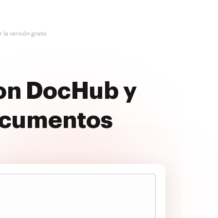
la versión gratis
con DocHub y
ocumentos