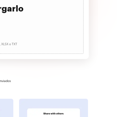
rgarlo
, XLSX o TXT
enviados