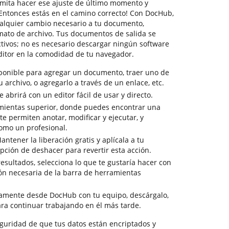
rmita hacer ese ajuste de último momento y
¡Entonces estás en el camino correcto! Con DocHub,
alquier cambio necesario a tu documento,
ato de archivo. Tus documentos de salida se
ctivos; no es necesario descargar ningún software
ditor en la comodidad de tu navegador.
sponible para agregar un documento, traer uno de
tu archivo, o agregarlo a través de un enlace, etc.
abrirá con un editor fácil de usar y directo.
amientas superior, donde puedes encontrar una
e permiten anotar, modificar y ejecutar, y
omo un profesional.
ntener la liberación gratis y aplícala a tu
pción de deshacer para revertir esta acción.
 resultados, selecciona lo que te gustaría hacer con
ión necesaria de la barra de herramientas
tamente desde DocHub con tu equipo, descárgalo,
ra continuar trabajando en él más tarde.
seguridad de que tus datos están encriptados y