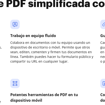
e PDF simplificada 
Trabajo en equipo fluido
Gu
Colabora en documentos con tu equipo usando un
Ca
,
dispositivo de escritorio o móvil. Permite que otros
gu
vean, editen, comenten y firmen tus documentos en
en 
línea. También puedes hacer tu formulario público y
ne
compartir su URL en cualquier lugar.
o 
Potentes herramientas de PDF en tu
Co
dispositivo móvil
do
e