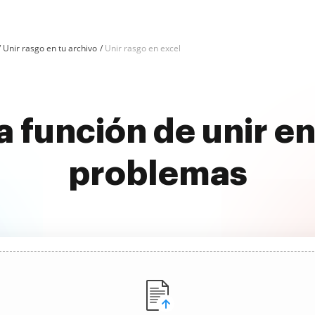
Unir rasgo en tu archivo
Unir rasgo en excel
a función de unir en
problemas