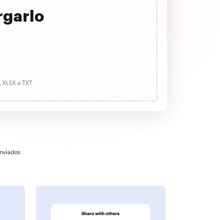
rgarlo
, XLSX o TXT
enviados