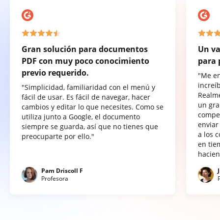
Gran solución para documentos
Un va
PDF con muy poco conocimiento
para 
previo requerido.
"Me e
increí
"Simplicidad, familiaridad con el menú y
Realme
fácil de usar. Es fácil de navegar, hacer
un gra
cambios y editar lo que necesites. Como se
compet
utiliza junto a Google, el documento
enviar
siempre se guarda, así que no tienes que
a los 
preocuparte por ello."
en tie
hacien
Pam Driscoll F
Profesora