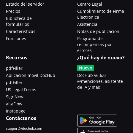
Estado del servidor
Centro Legal
Precios
Cumplimiento de Firma
Electrónica
Biblioteca de
formularios
Asistencia
Características
Notas de publicación
Funciones
Programa de
recompensas por
errores
Recursos
¿Qué hay de nuevo?
Nuevo
pdfFiller
Aplicación móvil DocHub
DocHub v6.6.0 -
@menciones, asistente
pdfFiller
de IA y más
US Legal Forms
SignNow
altaFlow
Instapage
Contáctanos
support@dochub.com