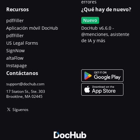
errores
Recursos
¿Qué hay de nuevo?
Nuevo
pdfFiller
Aplicación móvil DocHub
DocHub v6.6.0 -
@menciones, asistente
pdfFiller
de IA y más
US Legal Forms
SignNow
altaFlow
Instapage
Contáctanos
support@dochub.com
17 Station St., Ste. 303
Brookline, MA 02445
Síguenos