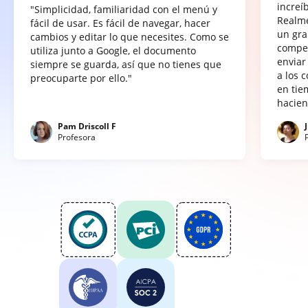
increí
"Simplicidad, familiaridad con el menú y
Realme
fácil de usar. Es fácil de navegar, hacer
un gra
cambios y editar lo que necesites. Como se
compet
utiliza junto a Google, el documento
enviar
siempre se guarda, así que no tienes que
a los 
preocuparte por ello."
en tie
hacien
Pam Driscoll F
Profesora