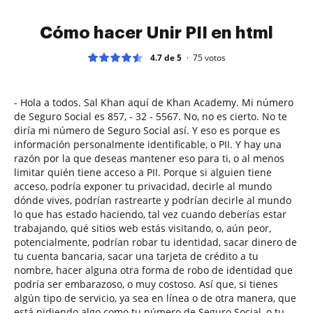
Cómo hacer Unir PII en html
4.7 de 5
75
votos
- Hola a todos. Sal Khan aquí de Khan Academy. Mi número
de Seguro Social es 857, - 32 - 5567. No, no es cierto. No te
diría mi número de Seguro Social así. Y eso es porque es
información personalmente identificable, o PII. Y hay una
razón por la que deseas mantener eso para ti, o al menos
limitar quién tiene acceso a PII. Porque si alguien tiene
acceso, podría exponer tu privacidad, decirle al mundo
dónde vives, podrían rastrearte y podrían decirle al mundo
lo que has estado haciendo, tal vez cuando deberías estar
trabajando, qué sitios web estás visitando, o, aún peor,
potencialmente, podrían robar tu identidad, sacar dinero de
tu cuenta bancaria, sacar una tarjeta de crédito a tu
nombre, hacer alguna otra forma de robo de identidad que
podría ser embarazoso, o muy costoso. Así que, si tienes
algún tipo de servicio, ya sea en línea o de otra manera, que
está pidiendo algo como tu número de Seguro Social, o tu