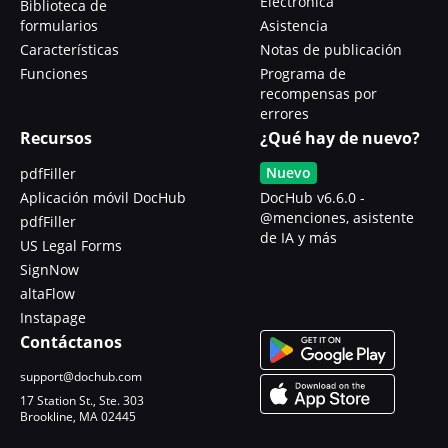
Electrónica
Biblioteca de
formularios
Asistencia
Características
Notas de publicación
Funciones
Programa de
recompensas por
errores
Recursos
¿Qué hay de nuevo?
Nuevo
pdfFiller
Aplicación móvil DocHub
DocHub v6.6.0 -
@menciones, asistente
pdfFiller
de IA y más
US Legal Forms
SignNow
altaFlow
Instapage
Contáctanos
support@dochub.com
17 Station St., Ste. 303
Brookline, MA 02445