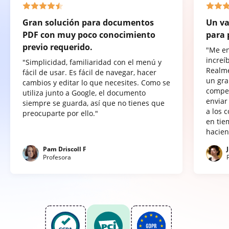
Gran solución para documentos
Un va
PDF con muy poco conocimiento
para 
previo requerido.
"Me e
increí
"Simplicidad, familiaridad con el menú y
Realme
fácil de usar. Es fácil de navegar, hacer
un gra
cambios y editar lo que necesites. Como se
compet
utiliza junto a Google, el documento
enviar
siempre se guarda, así que no tienes que
a los 
preocuparte por ello."
en tie
hacien
Pam Driscoll F
Profesora