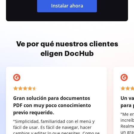
Instalar ahora
Ve por qué nuestros clientes
eligen DocHub
Gran solución para documentos
Un va
PDF con muy poco conocimiento
para 
previo requerido.
"Me e
increí
"Simplicidad, familiaridad con el menú y
Realme
fácil de usar. Es fácil de navegar, hacer
un gra
cambios y editar lo que necesites. Como se