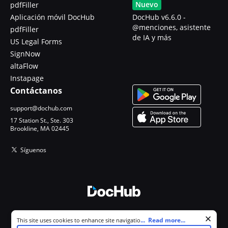
Nuevo
pdfFiller
Aplicación móvil DocHub
DocHub v6.6.0 -
@menciones, asistente
pdfFiller
de IA y más
US Legal Forms
SignNow
altaFlow
Instapage
Contáctanos
support@dochub.com
17 Station St., Ste. 303
Brookline, MA 02445
Síguenos
© 2026 DocHub, LLC
Cookie consent notice
...
Read more...
This site uses cookies to enhance site navigation and personalize
Todos los derechos reservados.