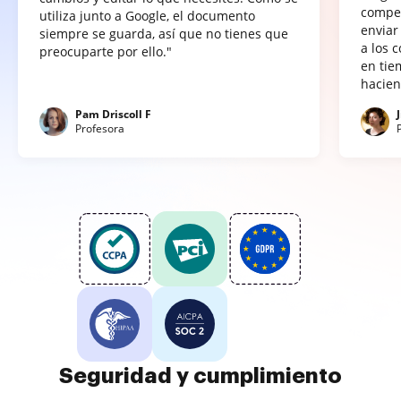
compet
utiliza junto a Google, el documento
enviar
siempre se guarda, así que no tienes que
a los 
preocuparte por ello."
en tie
hacien
Pam Driscoll F
Profesora
Seguridad y cumplimiento