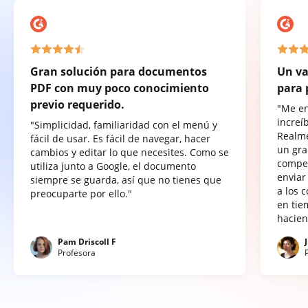
Gran solución para documentos
Un va
PDF con muy poco conocimiento
para 
previo requerido.
"Me e
increí
"Simplicidad, familiaridad con el menú y
Realme
fácil de usar. Es fácil de navegar, hacer
un gra
cambios y editar lo que necesites. Como se
compet
utiliza junto a Google, el documento
enviar
siempre se guarda, así que no tienes que
a los 
preocuparte por ello."
en tie
hacien
Pam Driscoll F
Profesora