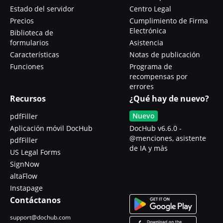
Estado del servidor
Centro Legal
Precios
Cumplimiento de Firma
Electrónica
Biblioteca de
formularios
Asistencia
Características
Notas de publicación
Funciones
Programa de
recompensas por
errores
Recursos
¿Qué hay de nuevo?
Nuevo
pdfFiller
Aplicación móvil DocHub
DocHub v6.6.0 -
@menciones, asistente
pdfFiller
de IA y más
US Legal Forms
SignNow
altaFlow
Instapage
Contáctanos
support@dochub.com