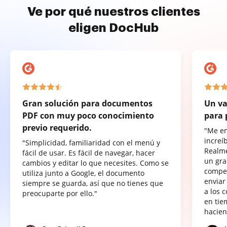
Ve por qué nuestros clientes
eligen DocHub
Gran solución para documentos
Un va
PDF con muy poco conocimiento
para 
previo requerido.
"Me e
increí
"Simplicidad, familiaridad con el menú y
Realme
fácil de usar. Es fácil de navegar, hacer
un gra
cambios y editar lo que necesites. Como se
compet
utiliza junto a Google, el documento
enviar
siempre se guarda, así que no tienes que
a los 
preocuparte por ello."
en tie
hacien