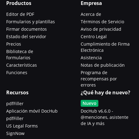
Productos
Empresa
Editor de PDF
Acerca de
Formularios y plantillas
Términos de Servicio
Firmar documentos
Aviso de privacidad
Estado del servidor
Centro Legal
Precios
Cumplimiento de Firma
Electrónica
Biblioteca de
formularios
Asistencia
Características
Notas de publicación
Funciones
Programa de
recompensas por
errores
Recursos
¿Qué hay de nuevo?
Nuevo
pdfFiller
Aplicación móvil DocHub
DocHub v6.6.0 -
@menciones, asistente
pdfFiller
de IA y más
US Legal Forms
SignNow