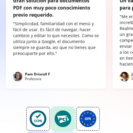
Gran solución para documentos
Un va
PDF con muy poco conocimiento
para 
previo requerido.
"Me e
increí
"Simplicidad, familiaridad con el menú y
Realme
fácil de usar. Es fácil de navegar, hacer
un gra
cambios y editar lo que necesites. Como se
compet
utiliza junto a Google, el documento
enviar
siempre se guarda, así que no tienes que
a los 
preocuparte por ello."
en tie
hacien
Pam Driscoll F
Profesora