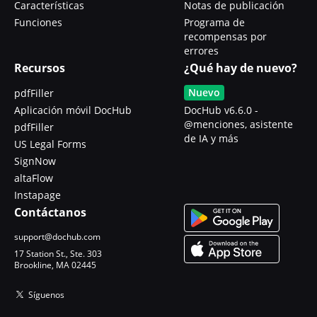
Características
Notas de publicación
Funciones
Programa de
recompensas por
errores
Recursos
¿Qué hay de nuevo?
Nuevo
pdfFiller
Aplicación móvil DocHub
DocHub v6.6.0 -
@menciones, asistente
pdfFiller
de IA y más
US Legal Forms
SignNow
altaFlow
Instapage
Contáctanos
support@dochub.com
17 Station St., Ste. 303
Brookline, MA 02445
Síguenos