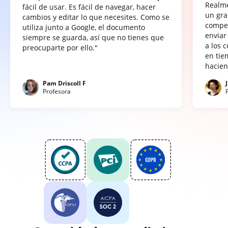
Realme
fácil de usar. Es fácil de navegar, hacer
un gra
cambios y editar lo que necesites. Como se
compet
utiliza junto a Google, el documento
enviar
siempre se guarda, así que no tienes que
a los 
preocuparte por ello."
en tie
hacien
Pam Driscoll F
Profesora