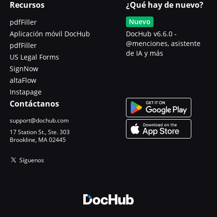
Recursos
¿Qué hay de nuevo?
Nuevo
pdfFiller
Aplicación móvil DocHub
DocHub v6.6.0 -
@menciones, asistente
pdfFiller
de IA y más
US Legal Forms
SignNow
altaFlow
Instapage
Contáctanos
support@dochub.com
17 Station St., Ste. 303
Brookline, MA 02445
Síguenos