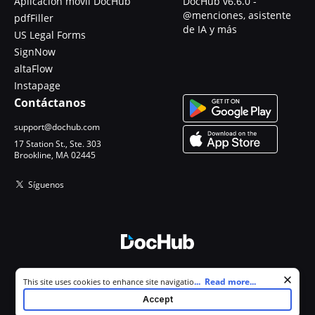
Aplicación móvil DocHub
DocHub v6.6.0 -
@menciones, asistente
pdfFiller
de IA y más
US Legal Forms
SignNow
altaFlow
Instapage
Contáctanos
support@dochub.com
17 Station St., Ste. 303
Brookline, MA 02445
Síguenos
© 2026 DocHub, LLC
Cookie consent notice
...
Read more...
This site uses cookies to enhance site navigation and personalize
Todos los derechos reservados.
your experience. By using this site you agree to our use of cookies as
Accept
described in our
Privacy Notice
. You can modify your selections by