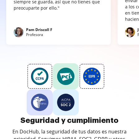
enviar
siempre se guarda, así que no tienes que
a los 
preocuparte por ello."
en tie
hacien
Pam Driscoll F
Profesora
Seguridad y cumplimiento
En DocHub, la seguridad de tus datos es nuestra
prioridad. Seguimos HIPAA, SOC2, GDPR y otros