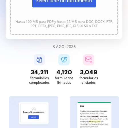
Seleccione un documento
Hasta 100 MB para PDF y hasta 25 MB para DOC, DOCX, RTF,
PPT, PPTX, JPEG, PNG, JFIF, XLS, XLSX o TXT
8 AGO, 2026
34,211
4,120
3,049
formularios
formularios
formularios
completados
firmados
enviados