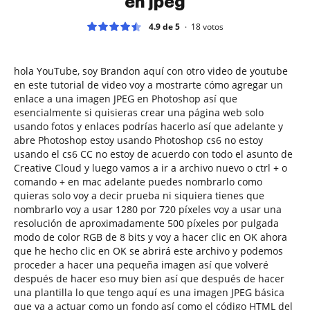
en jpeg
4.9 de 5
18
votos
hola YouTube, soy Brandon aquí con otro video de youtube
en este tutorial de video voy a mostrarte cómo agregar un
enlace a una imagen JPEG en Photoshop así que
esencialmente si quisieras crear una página web solo
usando fotos y enlaces podrías hacerlo así que adelante y
abre Photoshop estoy usando Photoshop cs6 no estoy
usando el cs6 CC no estoy de acuerdo con todo el asunto de
Creative Cloud y luego vamos a ir a archivo nuevo o ctrl + o
comando + en mac adelante puedes nombrarlo como
quieras solo voy a decir prueba ni siquiera tienes que
nombrarlo voy a usar 1280 por 720 píxeles voy a usar una
resolución de aproximadamente 500 píxeles por pulgada
modo de color RGB de 8 bits y voy a hacer clic en OK ahora
que he hecho clic en OK se abrirá este archivo y podemos
proceder a hacer una pequeña imagen así que volveré
después de hacer eso muy bien así que después de hacer
una plantilla lo que tengo aquí es una imagen JPEG básica
que va a actuar como un fondo así como el código HTML del