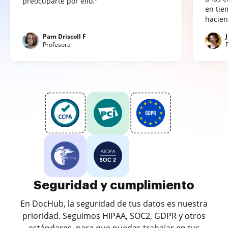
preocuparte por ello."
en tie
hacien
Pam Driscoll F
Profesora
Seguridad y cumplimiento
En DocHub, la seguridad de tus datos es nuestra
prioridad. Seguimos HIPAA, SOC2, GDPR y otros
estándares, para que puedas trabajar en tus