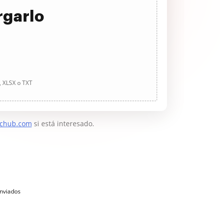
rgarlo
, XLSX o TXT
chub.com
si está interesado.
enviados