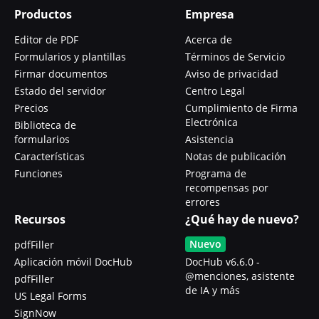
Productos
Empresa
Editor de PDF
Acerca de
Formularios y plantillas
Términos de Servicio
Firmar documentos
Aviso de privacidad
Estado del servidor
Centro Legal
Precios
Cumplimiento de Firma
Electrónica
Biblioteca de
formularios
Asistencia
Características
Notas de publicación
Funciones
Programa de
recompensas por
errores
Recursos
¿Qué hay de nuevo?
Nuevo
pdfFiller
Aplicación móvil DocHub
DocHub v6.6.0 -
@menciones, asistente
pdfFiller
de IA y más
US Legal Forms
SignNow