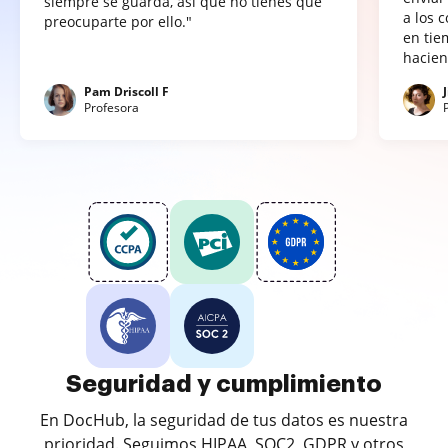
siempre se guarda, así que no tienes que
a los 
preocuparte por ello."
en tie
hacien
Pam Driscoll F
Profesora
Seguridad y cumplimiento
En DocHub, la seguridad de tus datos es nuestra
prioridad. Seguimos HIPAA, SOC2, GDPR y otros