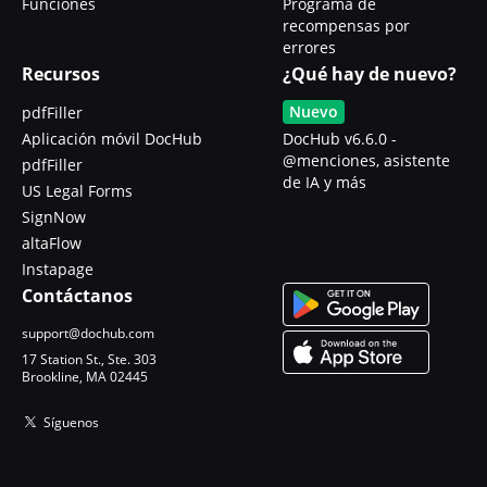
Funciones
Programa de
recompensas por
errores
Recursos
¿Qué hay de nuevo?
Nuevo
pdfFiller
Aplicación móvil DocHub
DocHub v6.6.0 -
@menciones, asistente
pdfFiller
de IA y más
US Legal Forms
SignNow
altaFlow
Instapage
Contáctanos
support@dochub.com
17 Station St., Ste. 303
Brookline, MA 02445
Síguenos