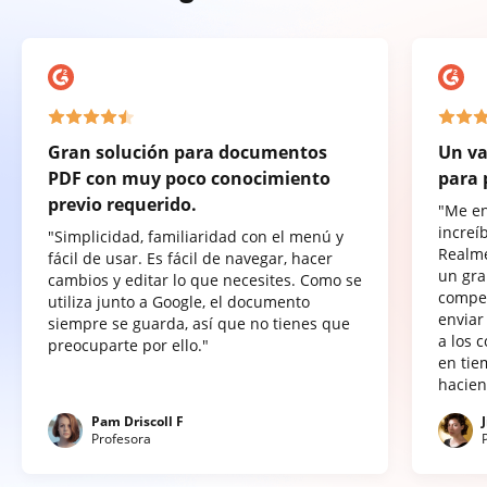
Gran solución para documentos
Un va
PDF con muy poco conocimiento
para 
previo requerido.
"Me e
increí
"Simplicidad, familiaridad con el menú y
Realme
fácil de usar. Es fácil de navegar, hacer
un gra
cambios y editar lo que necesites. Como se
compet
utiliza junto a Google, el documento
enviar
siempre se guarda, así que no tienes que
a los 
preocuparte por ello."
en tie
hacien
Pam Driscoll F
Profesora