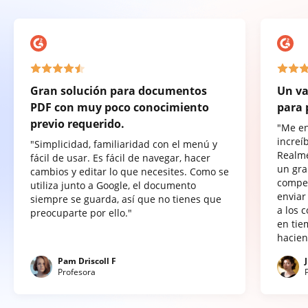
Gran solución para documentos
Un va
PDF con muy poco conocimiento
para 
previo requerido.
"Me e
increí
"Simplicidad, familiaridad con el menú y
Realme
fácil de usar. Es fácil de navegar, hacer
un gra
cambios y editar lo que necesites. Como se
compet
utiliza junto a Google, el documento
enviar
siempre se guarda, así que no tienes que
a los 
preocuparte por ello."
en tie
hacien
Pam Driscoll F
Profesora