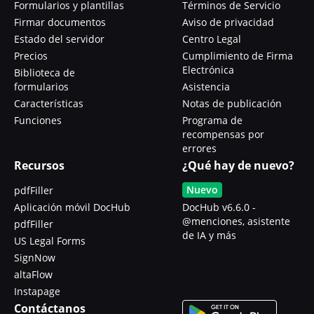
Formularios y plantillas
Términos de Servicio
Firmar documentos
Aviso de privacidad
Estado del servidor
Centro Legal
Precios
Cumplimiento de Firma
Electrónica
Biblioteca de
formularios
Asistencia
Características
Notas de publicación
Funciones
Programa de
recompensas por
errores
Recursos
¿Qué hay de nuevo?
Nuevo
pdfFiller
Aplicación móvil DocHub
DocHub v6.6.0 -
@menciones, asistente
pdfFiller
de IA y más
US Legal Forms
SignNow
altaFlow
Instapage
Contáctanos