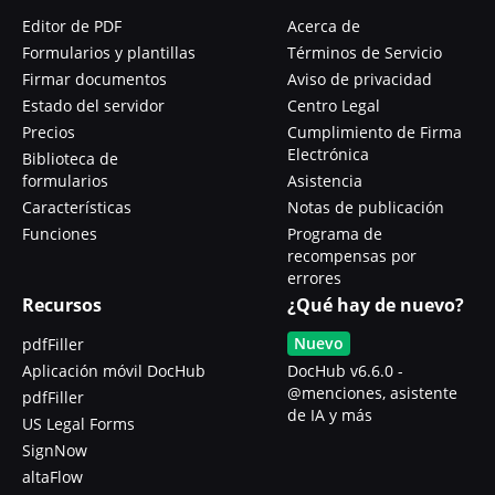
Editor de PDF
Acerca de
Formularios y plantillas
Términos de Servicio
Firmar documentos
Aviso de privacidad
Estado del servidor
Centro Legal
Precios
Cumplimiento de Firma
Electrónica
Biblioteca de
formularios
Asistencia
Características
Notas de publicación
Funciones
Programa de
recompensas por
errores
Recursos
¿Qué hay de nuevo?
Nuevo
pdfFiller
Aplicación móvil DocHub
DocHub v6.6.0 -
@menciones, asistente
pdfFiller
de IA y más
US Legal Forms
SignNow
altaFlow