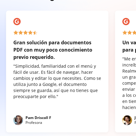
Gran solución para documentos
Un va
PDF con muy poco conocimiento
para 
previo requerido.
"Me e
increí
"Simplicidad, familiaridad con el menú y
Realme
fácil de usar. Es fácil de navegar, hacer
un gra
cambios y editar lo que necesites. Como se
compet
utiliza junto a Google, el documento
enviar
siempre se guarda, así que no tienes que
a los 
preocuparte por ello."
en tie
hacien
Pam Driscoll F
Profesora