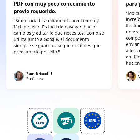
PDF con muy poco conocimiento
para 
previo requerido.
"Me e
increí
"Simplicidad, familiaridad con el menú y
Realme
fácil de usar. Es fácil de navegar, hacer
un gra
cambios y editar lo que necesites. Como se
compet
utiliza junto a Google, el documento
enviar
siempre se guarda, así que no tienes que
a los 
preocuparte por ello."
en tie
hacien
Pam Driscoll F
Profesora