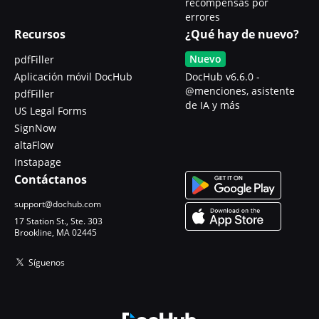
recompensas por
errores
Recursos
¿Qué hay de nuevo?
Nuevo
pdfFiller
Aplicación móvil DocHub
DocHub v6.6.0 -
@menciones, asistente
pdfFiller
de IA y más
US Legal Forms
SignNow
altaFlow
Instapage
Contáctanos
support@dochub.com
17 Station St., Ste. 303
Brookline, MA 02445
Síguenos