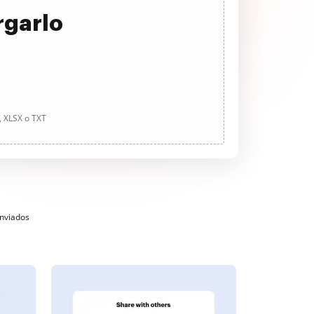
rgarlo
, XLSX o TXT
enviados