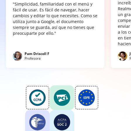
increí
"Simplicidad, familiaridad con el menú y
Realme
fácil de usar. Es fácil de navegar, hacer
un gra
cambios y editar lo que necesites. Como se
compet
utiliza junto a Google, el documento
enviar
siempre se guarda, así que no tienes que
a los 
preocuparte por ello."
en tie
hacien
Pam Driscoll F
Profesora