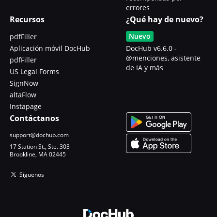
errores
Recursos
¿Qué hay de nuevo?
Nuevo
pdfFiller
Aplicación móvil DocHub
DocHub v6.6.0 -
@menciones, asistente
pdfFiller
de IA y más
US Legal Forms
SignNow
altaFlow
Instapage
Contáctanos
support@dochub.com
17 Station St., Ste. 303
Brookline, MA 02445
Síguenos