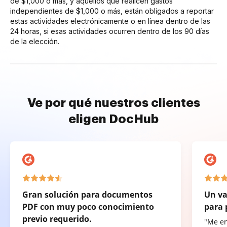
de $1,000 o más, y aquellos que realicen gastos
independientes de $1,000 o más, están obligados a reportar
estas actividades electrónicamente o en línea dentro de las
24 horas, si esas actividades ocurren dentro de los 90 días
de la elección.
Ve por qué nuestros clientes
eligen DocHub
Gran solución para documentos
Un va
PDF con muy poco conocimiento
para 
previo requerido.
"Me e