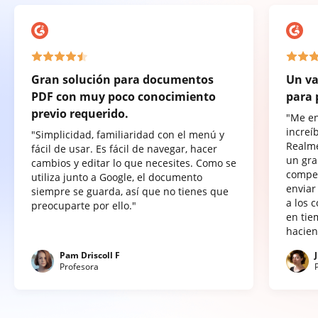
Gran solución para documentos
Un va
PDF con muy poco conocimiento
para 
previo requerido.
"Me e
increí
"Simplicidad, familiaridad con el menú y
Realme
fácil de usar. Es fácil de navegar, hacer
un gra
cambios y editar lo que necesites. Como se
compet
utiliza junto a Google, el documento
enviar
siempre se guarda, así que no tienes que
a los 
preocuparte por ello."
en tie
hacien
Pam Driscoll F
Profesora