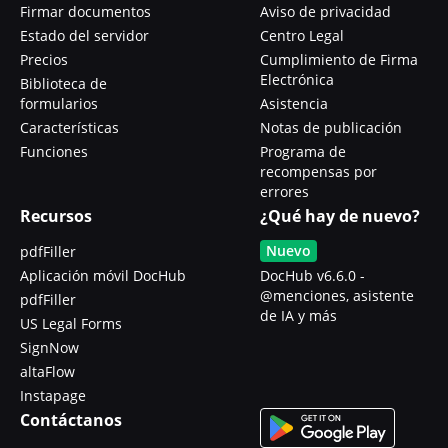
Firmar documentos
Aviso de privacidad
Estado del servidor
Centro Legal
Precios
Cumplimiento de Firma
Electrónica
Biblioteca de
formularios
Asistencia
Características
Notas de publicación
Funciones
Programa de
recompensas por
errores
Recursos
¿Qué hay de nuevo?
Nuevo
pdfFiller
Aplicación móvil DocHub
DocHub v6.6.0 -
@menciones, asistente
pdfFiller
de IA y más
US Legal Forms
SignNow
altaFlow
Instapage
Contáctanos