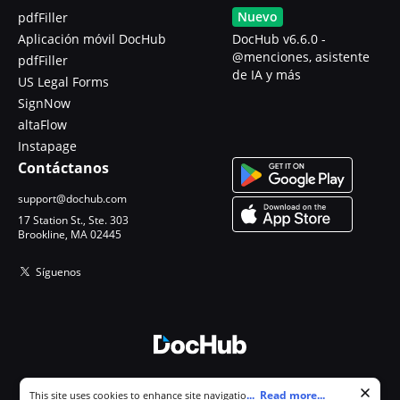
Nuevo
pdfFiller
Aplicación móvil DocHub
DocHub v6.6.0 -
@menciones, asistente
pdfFiller
de IA y más
US Legal Forms
SignNow
altaFlow
Instapage
Contáctanos
support@dochub.com
17 Station St., Ste. 303
Brookline, MA 02445
Síguenos
© 2026 DocHub, LLC
Cookie consent notice
...
Read more...
This site uses cookies to enhance site navigation and personalize