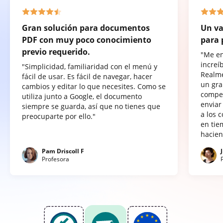
Gran solución para documentos
Un va
PDF con muy poco conocimiento
para 
previo requerido.
"Me e
increí
"Simplicidad, familiaridad con el menú y
Realme
fácil de usar. Es fácil de navegar, hacer
un gra
cambios y editar lo que necesites. Como se
compet
utiliza junto a Google, el documento
enviar
siempre se guarda, así que no tienes que
a los 
preocuparte por ello."
en tie
hacien
Pam Driscoll F
Profesora