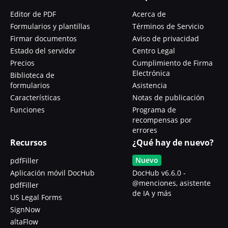
Editor de PDF
Acerca de
Formularios y plantillas
Términos de Servicio
Firmar documentos
Aviso de privacidad
Estado del servidor
Centro Legal
Precios
Cumplimiento de Firma
Electrónica
Biblioteca de
formularios
Asistencia
Características
Notas de publicación
Funciones
Programa de
recompensas por
errores
Recursos
¿Qué hay de nuevo?
Nuevo
pdfFiller
Aplicación móvil DocHub
DocHub v6.6.0 -
@menciones, asistente
pdfFiller
de IA y más
US Legal Forms
SignNow
altaFlow