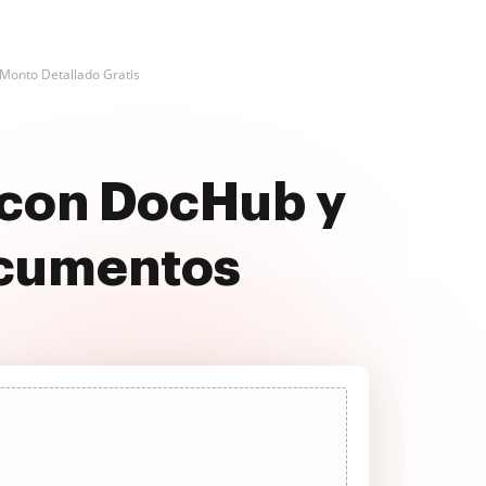
 Monto Detallado Gratis
 con DocHub y
ocumentos