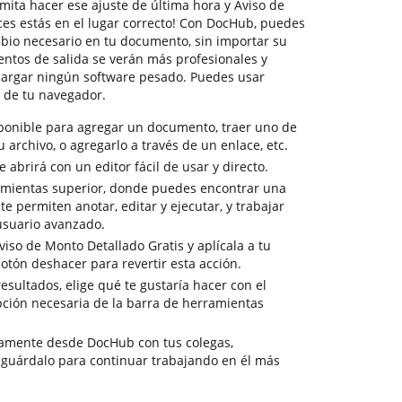
mita hacer ese ajuste de última hora y Aviso de
ces estás en el lugar correcto! Con DocHub, puedes
bio necesario en tu documento, sin importar su
ntos de salida se verán más profesionales y
scargar ningún software pesado. Puedes usar
 de tu navegador.
sponible para agregar un documento, traer uno de
tu archivo, o agregarlo a través de un enlace, etc.
abrirá con un editor fácil de usar y directo.
amientas superior, donde puedes encontrar una
e permiten anotar, editar y ejecutar, y trabajar
suario avanzado.
iso de Monto Detallado Gratis y aplícala a tu
otón deshacer para revertir esta acción.
resultados, elige qué te gustaría hacer con el
pción necesaria de la barra de herramientas
tamente desde DocHub con tus colegas,
 guárdalo para continuar trabajando en él más