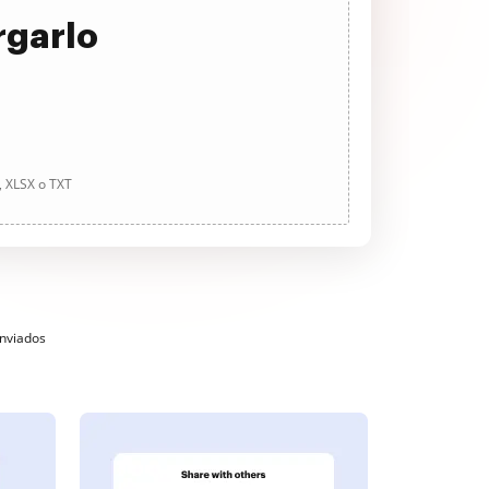
rgarlo
, XLSX o TXT
enviados