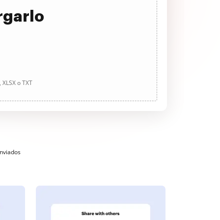
rgarlo
, XLSX o TXT
enviados