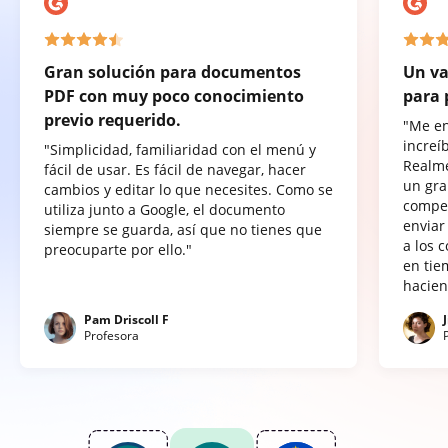
Gran solución para documentos
Un va
PDF con muy poco conocimiento
para 
previo requerido.
"Me e
increí
"Simplicidad, familiaridad con el menú y
Realme
fácil de usar. Es fácil de navegar, hacer
un gra
cambios y editar lo que necesites. Como se
compet
utiliza junto a Google, el documento
enviar
siempre se guarda, así que no tienes que
a los 
preocuparte por ello."
en tie
hacien
Pam Driscoll F
Profesora