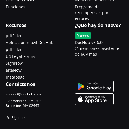
Funciones
Programa de
recompensas por
errores
Recursos
¿Qué hay de nuevo?
Nuevo
pdfFiller
Aplicación móvil DocHub
DocHub v6.6.0 -
@menciones, asistente
pdfFiller
de IA y más
US Legal Forms
SignNow
altaFlow
Instapage
Contáctanos
support@dochub.com
17 Station St., Ste. 303
Brookline, MA 02445
Síguenos