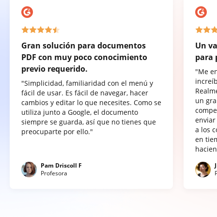
Gran solución para documentos
Un va
PDF con muy poco conocimiento
para 
previo requerido.
"Me e
increí
"Simplicidad, familiaridad con el menú y
Realme
fácil de usar. Es fácil de navegar, hacer
un gra
cambios y editar lo que necesites. Como se
compet
utiliza junto a Google, el documento
enviar
siempre se guarda, así que no tienes que
a los 
preocuparte por ello."
en tie
hacien
Pam Driscoll F
Profesora