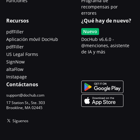
Funciones
Programa de
recompensas por
errores
Recursos
¿Qué hay de nuevo?
Nuevo
pdfFiller
Aplicación móvil DocHub
DocHub v6.6.0 -
@menciones, asistente
pdfFiller
de IA y más
US Legal Forms
SignNow
altaFlow
Instapage
Contáctanos
support@dochub.com
17 Station St., Ste. 303
Brookline, MA 02445
Síguenos