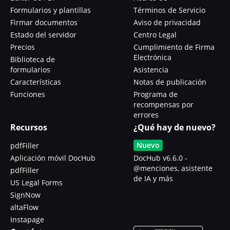
Formularios y plantillas
Términos de Servicio
Firmar documentos
Aviso de privacidad
Estado del servidor
Centro Legal
Precios
Cumplimiento de Firma
Electrónica
Biblioteca de
formularios
Asistencia
Características
Notas de publicación
Funciones
Programa de
recompensas por
errores
Recursos
¿Qué hay de nuevo?
Nuevo
pdfFiller
Aplicación móvil DocHub
DocHub v6.6.0 -
@menciones, asistente
pdfFiller
de IA y más
US Legal Forms
SignNow
altaFlow
Instapage