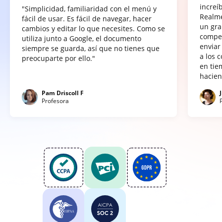
increí
"Simplicidad, familiaridad con el menú y
Realme
fácil de usar. Es fácil de navegar, hacer
un gra
cambios y editar lo que necesites. Como se
compet
utiliza junto a Google, el documento
enviar
siempre se guarda, así que no tienes que
a los 
preocuparte por ello."
en tie
hacien
Pam Driscoll F
Profesora