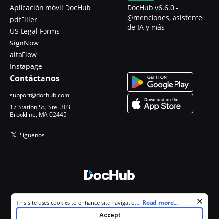
Aplicación móvil DocHub
DocHub v6.6.0 -
@menciones, asistente
pdfFiller
de IA y más
US Legal Forms
SignNow
altaFlow
Instapage
Contáctanos
support@dochub.com
17 Station St., Ste. 303
Brookline, MA 02445
Síguenos
© 2026 DocHub, LLC
Cookie consent notice
...
Read more...
This site uses cookies to enhance site navigation and personalize
Todos los derechos reservados.
your experience. By using this site you agree to our use of cookies as
Accept