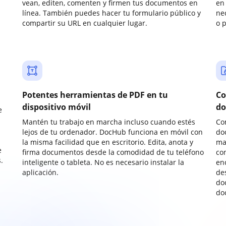
vean, editen, comenten y firmen tus documentos en
en 
línea. También puedes hacer tu formulario público y
ne
compartir su URL en cualquier lugar.
o 
Potentes herramientas de PDF en tu
Co
dispositivo móvil
do
e
Mantén tu trabajo en marcha incluso cuando estés
Co
lejos de tu ordenador. DocHub funciona en móvil con
do
la misma facilidad que en escritorio. Edita, anota y
ma
e
firma documentos desde la comodidad de tu teléfono
co
.
inteligente o tableta. No es necesario instalar la
enc
aplicación.
de
do
do