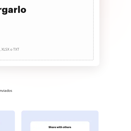
rgarlo
, XLSX o TXT
enviados