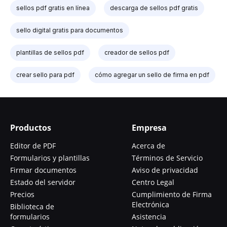
sellos pdf gratis en línea
descarga de sellos pdf gratis
sello digital gratis para documentos
plantillas de sellos pdf
creador de sellos pdf
crear sello para pdf
cómo agregar un sello de firma en pdf
Productos
Empresa
Editor de PDF
Acerca de
Formularios y plantillas
Términos de Servicio
Firmar documentos
Aviso de privacidad
Estado del servidor
Centro Legal
Precios
Cumplimiento de Firma
Electrónica
Biblioteca de
formularios
Asistencia