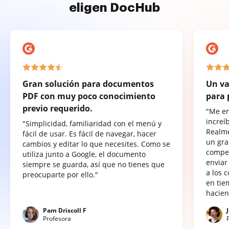
eligen DocHub
Gran solución para documentos
Un va
PDF con muy poco conocimiento
para 
previo requerido.
"Me e
increí
"Simplicidad, familiaridad con el menú y
Realme
fácil de usar. Es fácil de navegar, hacer
un gra
cambios y editar lo que necesites. Como se
compet
utiliza junto a Google, el documento
enviar
siempre se guarda, así que no tienes que
a los 
preocuparte por ello."
en tie
hacien
Pam Driscoll F
Profesora