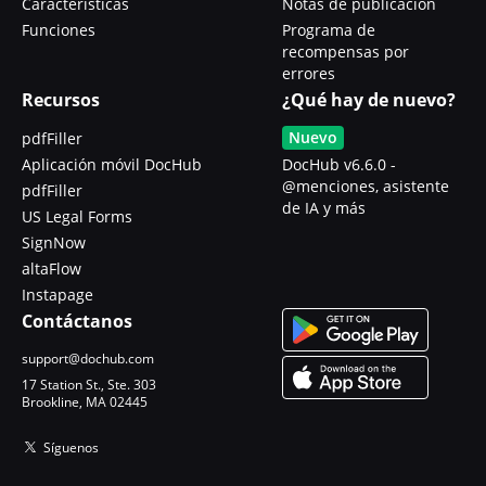
Características
Notas de publicación
Funciones
Programa de
recompensas por
errores
Recursos
¿Qué hay de nuevo?
Nuevo
pdfFiller
Aplicación móvil DocHub
DocHub v6.6.0 -
@menciones, asistente
pdfFiller
de IA y más
US Legal Forms
SignNow
altaFlow
Instapage
Contáctanos
support@dochub.com
17 Station St., Ste. 303
Brookline, MA 02445
Síguenos