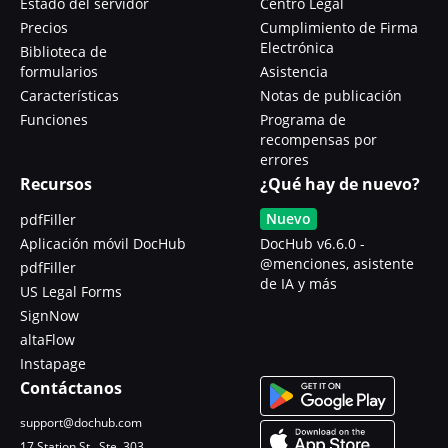
Estado del servidor
Centro Legal
Precios
Cumplimiento de Firma
Electrónica
Biblioteca de
formularios
Asistencia
Características
Notas de publicación
Funciones
Programa de
recompensas por
errores
Recursos
¿Qué hay de nuevo?
Nuevo
pdfFiller
Aplicación móvil DocHub
DocHub v6.6.0 -
@menciones, asistente
pdfFiller
de IA y más
US Legal Forms
SignNow
altaFlow
Instapage
Contáctanos
support@dochub.com
17 Station St., Ste. 303