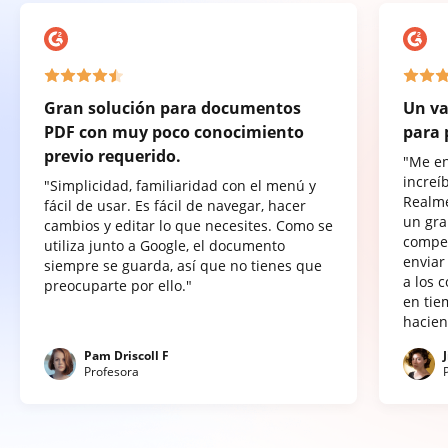
Gran solución para documentos
Un va
PDF con muy poco conocimiento
para 
previo requerido.
"Me e
increí
"Simplicidad, familiaridad con el menú y
Realme
fácil de usar. Es fácil de navegar, hacer
un gra
cambios y editar lo que necesites. Como se
compet
utiliza junto a Google, el documento
enviar
siempre se guarda, así que no tienes que
a los 
preocuparte por ello."
en tie
hacien
Pam Driscoll F
Profesora