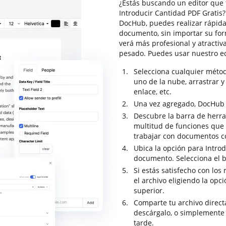
¿Estás buscando un editor que 
Introducir Cantidad PDF Gratis?
DocHub, puedes realizar rápid
documento, sin importar su for
verá más profesional y atractiv
pesado. Puedes usar nuestro e
Selecciona cualquier méto
uno de la nube, arrastrar y 
enlace, etc.
Una vez agregado, DocHub se
Descubre la barra de herr
multitud de funciones que t
trabajar con documentos c
Ubica la opción para Introd
documento. Selecciona el b
Si estás satisfecho con los
el archivo eligiendo la opc
superior.
Comparte tu archivo direc
descárgalo, o simplemente
tarde.