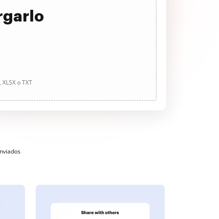
rgarlo
, XLSX o TXT
enviados