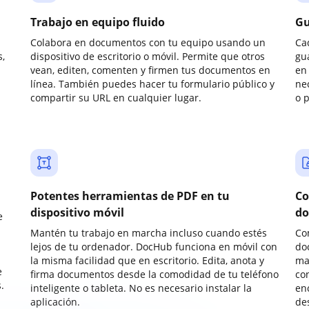
Trabajo en equipo fluido
Gu
Colabora en documentos con tu equipo usando un
Ca
,
dispositivo de escritorio o móvil. Permite que otros
gu
vean, editen, comenten y firmen tus documentos en
en 
línea. También puedes hacer tu formulario público y
ne
compartir su URL en cualquier lugar.
o 
Potentes herramientas de PDF en tu
Co
dispositivo móvil
do
e
Mantén tu trabajo en marcha incluso cuando estés
Co
lejos de tu ordenador. DocHub funciona en móvil con
do
la misma facilidad que en escritorio. Edita, anota y
ma
e
firma documentos desde la comodidad de tu teléfono
co
.
inteligente o tableta. No es necesario instalar la
enc
aplicación.
de