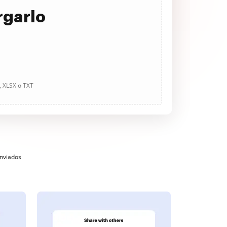
rgarlo
, XLSX o TXT
enviados