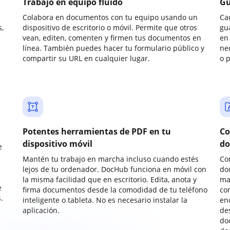
Trabajo en equipo fluido
Gu
Colabora en documentos con tu equipo usando un
Ca
,
dispositivo de escritorio o móvil. Permite que otros
gu
vean, editen, comenten y firmen tus documentos en
en 
línea. También puedes hacer tu formulario público y
ne
compartir su URL en cualquier lugar.
o 
Potentes herramientas de PDF en tu
Co
dispositivo móvil
do
e
Mantén tu trabajo en marcha incluso cuando estés
Co
lejos de tu ordenador. DocHub funciona en móvil con
do
la misma facilidad que en escritorio. Edita, anota y
ma
e
firma documentos desde la comodidad de tu teléfono
co
.
inteligente o tableta. No es necesario instalar la
enc
aplicación.
de
do