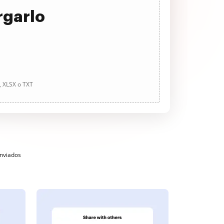
rgarlo
, XLSX o TXT
enviados